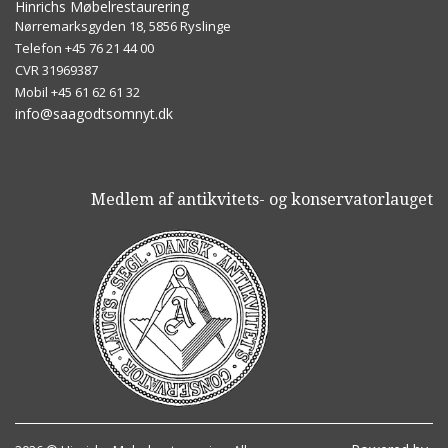
Hinrichs Møbelrestaurering
Nørremarksgyden 18, 5856 Ryslinge
Telefon ​+45 76 21 44 00
CVR 31969387
Mobil +45 61 62 61 32
info@saagodtsomnyt.dk
Medlem af antikvitets- og konservatorlauget